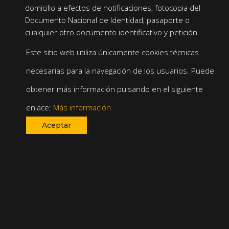
domicilio a efectos de notificaciones, fotocopia del
Documento Nacional de Identidad, pasaporte o
cualquier otro documento identificativo y petición
en que se concrete la solicitud.
Este sitio web utiliza únicamente cookies técnicas
necesarias para la navegación de los usuarios. Puede
Se le informa, asimismo, de su derecho a
presentar una reclamación ante la Agencia
obtener más información pulsando en el siguiente
Española de Protección de Datos.
enlace:
Más información
https://sedeagpd.gob.es/sede-electronica-
Aceptar
web/vistas/formReclamacionDerechos/reclamacionDerecho
8. Origen de los datos
Los datos personales objeto de tratamiento por
INSTITUTO ASTURIANO DE ODONTOLOGÍA, S.L. son
recopilados directamente del interesado.